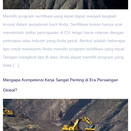
Memilih program sertifikasi yang tepat dapat menjadi langkah
krusial dalam perjalanan karir Anda. Sertifikasi bukan hanya soal
menambah daftar pencapaian di CV, tetapi harus relevan dengan
pekerjaan atau industri yang Anda geluti. Berikut adalah beberapa
tips untuk membantu Anda memilih program sertifikasi yang tepat.
Dengan mengikuti tips di atas, Anda dapat memilih program yang
tidak […]
Mengapa Kompetensi Kerja Sangat Penting di Era Persaingan
Global?