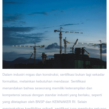
Dalam industri migas dan konstruksi, sertifikasi bukan lagi sekadar
formalitas, melainkan kebutuhan mendasar. Sertifikasi
menandakan bahwa seseorang memiliki keterampilan dan
kompetensi sesuai dengan standar industri yang berlaku, seperti
yang ditetapkan oleh BNSP dan KEMNAKER RI. Selain
meningkatkan kredibilitas pribadi, sertifikasi juga membuka peluang