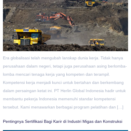
Era globalisasi telah mengubah lanskap dunia kerja. Tidak hanya
perusahaan dalam negeri, tetapi juga perusahaan asing berlomba-
lomba mencari tenaga kerja yang kompeten dan terampil.
Kompetensi kerja menjadi kunci untuk bertahan dan berkembang
dalam persaingan ketat ini. PT Herlin Global Indonesia hadir untuk
membantu pekerja Indonesia memenuhi standar kompetensi
tersebut. Kami menawarkan berbagai program pelatihan dan […]
Pentingnya Sertifikasi Bagi Karir di Industri Migas dan Konstruksi